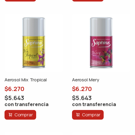
Aerosol Mix Tropical
Aerosol Mery
$6.270
$6.270
$5.643
$5.643
con transferencia
con transferencia
Comprar
Comprar