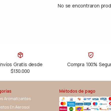
No se encontraron pro
Envíos Gratis desde
Compra 100% Segu
$130.000
orías
Métodos de pago
os Aromatizantes
stos En Aerosol